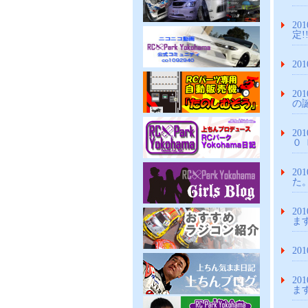
201
定!
201
201
の
201
０
201
た
20
ま
20
20
ま