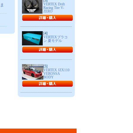
[3]
VERTEX Drift
れま
Racing Tire V-
ZERO
[4]
VERTEXプラコ
ン 夏モデル
[5]
VERTEX JZX110
VEROSSA
BODY