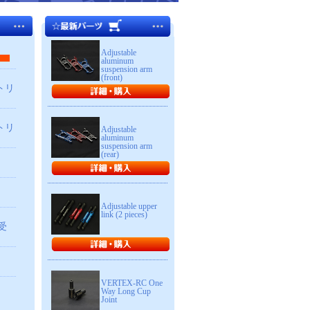
Adjustable
aluminum
suspension arm
(front)
トリ
トリ
Adjustable
aluminum
suspension arm
(rear)
Adjustable upper
link (2 pieces)
受
VERTEX-RC One
Way Long Cup
し
Joint