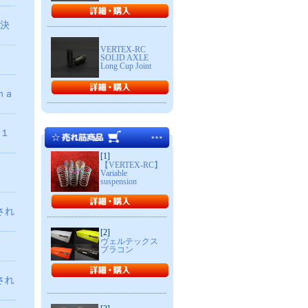
催決
VERTEX-RC
SOLID AXLE
Long Cup Joint
ｍａ
０１
[1]
【VERTEX-RC】
し
Variable
suspension
催され
[2]
ヴェルテックス
プラコン
催され