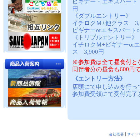
ビギナー・エキスパート・
円
《ダブルエントリー》
イチロクＭ+他クラス 3,
ビギナーorエキスパートo
《トリプルエントリー》
イチロクＭ+ビギナーor
ス 3,900円
※参加費は全て昼食付
同伴者分の昼食も600円
《エントリー方法》
店頭にて申し込みを行っ
参加費受領にて受付完了と
会社概要
│
サイト