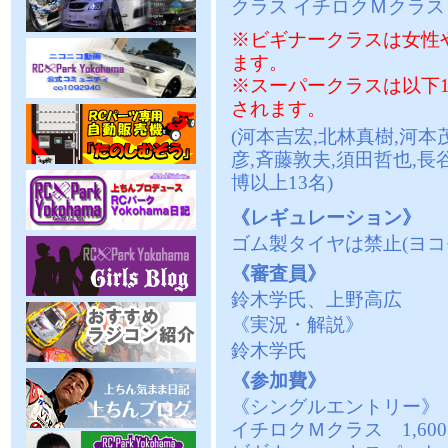
クラス イチロクＭクラス
※ビギナークラスは女性
ます。
※スーパークラスは以下1
されます。
(河本吉宏,北林真樹,河本
彦,斉藤敦夫,須田哲也,長
博以上13名)
《レギュレーション》
ゴム製タイヤは禁止(ヨコ
《審査員》
鈴木学氏、上野高広
《実況・解説》
鈴木学氏
《参加費》
《シングルエントリー》
イチロクＭクラス 1,60