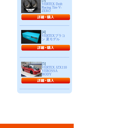
[3]
VERTEX Drift
Racing Tire V-
ZERO
[4]
VERTEXプラコ
ン 夏モデル
[5]
VERTEX JZX110
VEROSSA
BODY