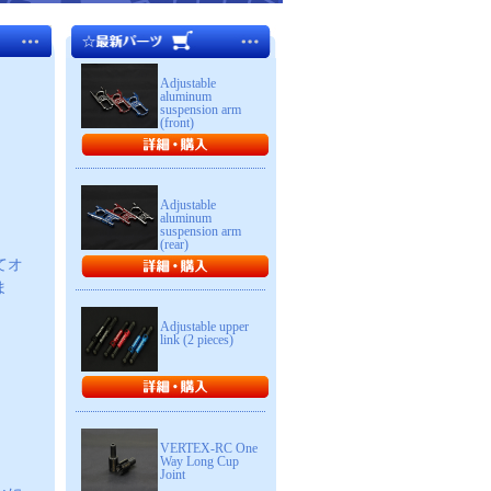
Adjustable
aluminum
suspension arm
(front)
Adjustable
aluminum
suspension arm
(rear)
てオ
ま
Adjustable upper
link (2 pieces)
VERTEX-RC One
Way Long Cup
Joint