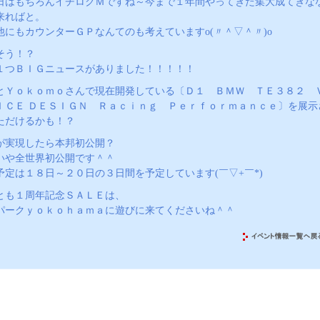
日はもちろんイチロクＭですね～今まで１年間やってきた集大成てきな
来ればと。
他にもカウンターＧＰなんてのも考えていますo(〃＾▽＾〃)o
そう！？
１つＢＩＧニュースがありました！！！！！
とＹｏｋｏｍｏさんで現在開発している〔Ｄ１ ＢＭＷ ＴＥ３８２ 
ＩＣＥ ＤＥＳＩＧＮ Ｒａｃｉｎｇ Ｐｅｒｆｏｒｍａｎｃｅ〕を展示
ただけるかも！？
が実現したら本邦初公開？
いや全世界初公開です＾＾
予定は１８日～２０日の３日間を予定しています(￣▽+￣*)
とも１周年記念ＳＡＬＥは、
パークｙｏｋｏｈａｍａに遊びに来てくださいね＾＾