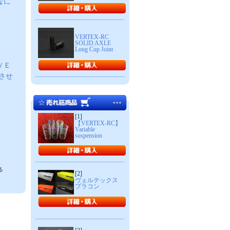
なに
VERTEX-RC
SOLID AXLE
Long Cup Joint
ＶＥ
させ
[1]
【VERTEX-RC】
Variable
suspension
[2]
ヴェルテックス
プラコン