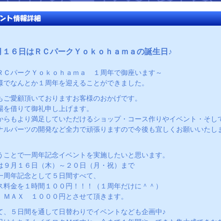
月１６日はＲＣパークＹｏｋｏｈａｍａの誕生日♪
ＲＣパークＹｏｋｏｈａｍａ １周年で御座います～
様でなんとか１周年を迎えることができました。
もご愛顧頂いておりますお客様のおかげです。
場を借りて御礼申し上げます。
からもより満足していただけるショップ・コース作りやイベント・そし
ナルパーツの開発など全力で頑張りますので今後も宜しくお願いいたし
うことで一周年記念イベントを実施したいと思います。
は９月１６日（木）～２０日（月・祝）まで
一周年記念として５日間すべて、
ス料金を１時間１００円！！！（１周年だけに＾＾）
 ＭＡＸ １０００円とさせて頂きます。
て、５日間を通して日替わりでイベントなども企画中♪