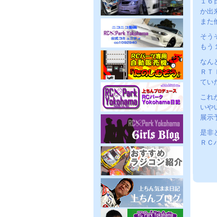
１６
か出
また
そう
もう
なん
ＲＴ
てい
これ
いや
展示
是非
ＲＣ