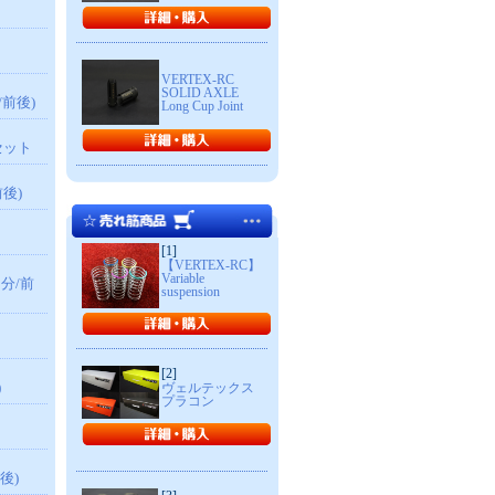
VERTEX-RC
SOLID AXLE
/前後)
Long Cup Joint
ィセット
前後)
[1]
【VERTEX-RC】
Variable
台分/前
suspension
ト
[2]
)
ヴェルテックス
プラコン
後)