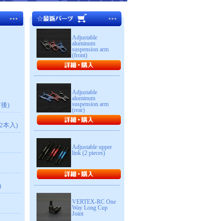
Adjustable
aluminum
suspension arm
(front)
Adjustable
aluminum
suspension arm
前後)
(rear)
2本入)
Adjustable upper
link (2 pieces)
)
VERTEX-RC One
Way Long Cup
Joint