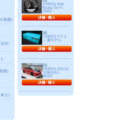
[3]
VERTEX Drift
Racing Tire V-
ZERO
分/前後)
ト
[4]
VERTEXプラコ
ン 夏モデル
1台分/
ット
[5]
VERTEX JZX110
/前後)
VEROSSA
BODY
2本入)